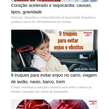
Coração acelerado e taquicardia: causas,
Coração acelerado e taquicardia: causas, tipos,
tipos, gravidade
gravidade
Doenças, situações e consequências da taquicardia: frequência
cardíaca acima de 100 batimentos por minuto
9 truques para evitar enjoo no carro, viagem
9 truques para evitar enjoo no carro, viagem
de avião, navio, barco, trem
de avião, navio, barco, trem
E mais: remédios e soluções caseiras para antes e depois de
vômitos causados por meios de transportes