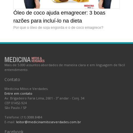
Óleo de coco ajuda emagrecer: 3 boas
Óleo de coco ajuda emagrecer: 3 boas razões
razões para incluí-lo na dieta
para incluí-lo na dieta
Por que o óleo de soja engorda e o de coco emagrece?
Mais de 5.000 assuntos abordados de maneira clara e em linguagem de fácil
entendimento.
Contato
Medicina Mitos e Verdades.
Entre em contato
Av. Brigadeiro Faria Lima, 2601 - 3º andar - Conj. 34
CEP 01452-924
São Paulo
/
SP
Telefone: (11) 3088.8484
E-mail:
leitor@medicinamitoseverdades.com.br
Facebook