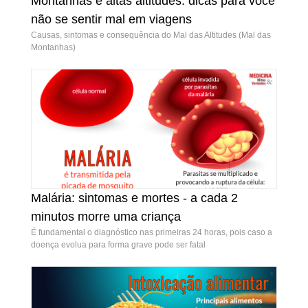
Montanhas e altas altitudes: dicas para você
Montanhas e altas altitudes: dicas para você
não se sentir mal em viagens
não se sentir mal em viagens
Causas, sintomas e consequência do Mal das Altitudes (Mal das
Montanhas)
Malária: sintomas e mortes - a cada 2
Malária: sintomas e mortes - a cada 2 minutos
minutos morre uma criança
morre uma criança
É fundamental o diagnóstico nas primeiras 24 horas, pois caso a
doença evolua para forma grave pode ser fatal