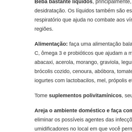
Beba bastante líquidos
, principalmente
desidratação. Os líquidos também são e
respiratório que ajuda no combate aos v
regiões.
Alimentação:
faça uma alimentação balan
C, ômega 3 e probióticos que ajudam a me
abacaxi, acerola, morango, graviola, leg
brócolis cozido, cenoura, abóbora, tomate
iogurtes com lactobacilos, mel, própolis e
Tome
suplementos polivitamínicos
, se
Areja o ambiente doméstico e faça com
eliminar os possíveis agentes das infecçõ
umidificadores no local em que você per