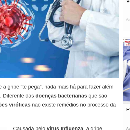
V
Si
 a gripe “te pega”, nada mais há para fazer além
. Diferente das
doenças bacterianas
que são
es viróticas
não existe remédios no processo da
P
Causada pelo
vírus Influenza
, a gripe
As