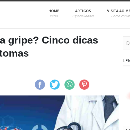
HOME
ARTIGOS
VISITA AO M
Início
Especialidades
Como conve
a gripe? Cinco dicas
ntomas
LE