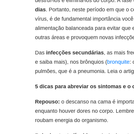
destruí-los e eliminá-los do corpo. A fa
dias
. Portanto, neste período em que o
vírus, é de fundamental importância você 
alimentação balanceada para evitar que 
outras áreas e provoquem novas infecçõ
Das
infecções secundárias
, as mais fr
e saiba mais), nos brônquios (
bronquite
:
pulmões, que é a pneumonia. Leia o arti
5 dicas para abreviar os sintomas e o c
Repouso:
o descanso na cama é import
enquanto houver dores no corpo. Lembre-
roubam energia do organismo.