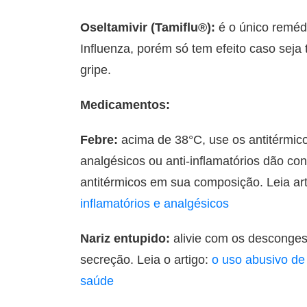
Oseltamivir (Tamiflu®):
é o único remédi
Influenza, porém só tem efeito caso seja 
gripe.
Medicamentos:
Febre:
acima de 38°C, use os antitérmic
analgésicos ou anti-inflamatórios dão co
antitérmicos em sua composição. Leia ar
inflamatórios e analgésicos
Nariz entupido:
alivie com os desconges
secreção. Leia o artigo:
o uso abusivo de
saúde