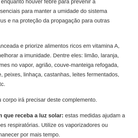
, enquanto houver febre para prevenir a
ssenciais para manter a umidade do sistema
írus e na proteção da propagação para outras
ceada e priorize alimentos ricos em vitamina A,
lhorar a imunidade. Dentre eles: limão, laranja,
umes no vapor, agrião, couve-manteiga refogada,
, peixes, linhaça, castanhas, leites fermentados,
tc.
u corpo irá precisar deste complemento.
 que receba a luz solar:
estas medidas ajudam a
es respiratórias. Utilize os vaporizadores ou
manecer por mais tempo.