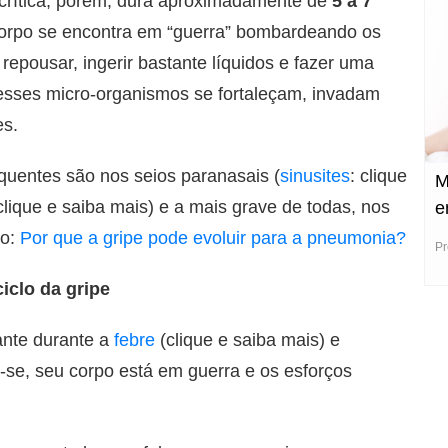
se crítica, porém, dura aproximadamente de
5 a 7
 corpo se encontra em “guerra” bombardeando os
repousar, ingerir bastante líquidos e fazer uma
esses micro-organismos se fortaleçam, invadam
es.
equentes são nos seios paranasais (
sinusites
: clique
M
 clique e saiba mais) e a mais grave de todas, nos
e
go:
Por que a gripe pode evoluir para a pneumonia?
Pr
iclo da gripe
ante durante a
febre
(clique e saiba mais) e
se, seu corpo está em guerra e os esforços