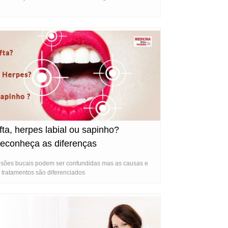
fta, herpes labial ou sapinho?
econheça as diferenças
sões bucais podem ser confundidas mas as causas e
 tratamentos são diferenciados