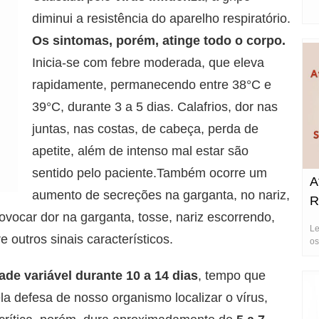
diminui a resistência do aparelho respiratório.
Os sintomas, porém, atinge todo o corpo.
Inicia-se com febre moderada, que eleva
rapidamente, permanecendo entre 38°C e
39°C, durante 3 a 5 dias. Calafrios, dor nas
juntas, nas costas, de cabeça, perda de
apetite, além de intenso mal estar são
sentido pelo paciente.Também ocorre um
A
aumento de secreções na garganta, no nariz,
R
ovocar dor na garganta, tosse, nariz escorrendo,
Le
e outros sinais característicos.
os
de variável durante
10 a 14 dias
, tempo que
a defesa de nosso organismo localizar o vírus,