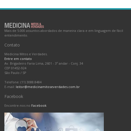
Mais de 5.000 assuntos abordados de maneira clara e em linguagem de fácil
entendimento.
Contato
Medicina Mitos e Verdades.
Entre em contato
Av. Brigadeiro Faria Lima, 2601 - 3º andar - Conj. 34
CEP 01452-924
São Paulo
/
SP
Telefone: (11) 3088.8484
E-mail:
leitor@medicinamitoseverdades.com.br
Facebook
Encontre-nos no
Facebook