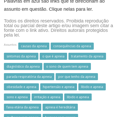
Palavras em azul são links que te direcionam ao
assunto em questão. Clique nelas para ler.
Todos os direitos reservados. Proibida reprodução
total ou parcial deste artigo e/ou imagem sem citar a
fonte com o link ativo. Direitos autorais protegidos
pela lei.
Assuntos:
causas da apneia
consequências da apneia
sintomas da apneia
o que é apneia
tratamento da apneia
diagnóstico da apneia
o sono de quem tem apneia
parada respiratória da apneia
por que tenho da apneia
obesidade e apneia
hipertensão e apneia
libido e apneia
sono e apneia
irritação e apneia
libido e apneia
faixa etária da apneia
apneia é hereditária