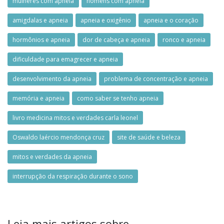
mulheres com apneia
homens com apneia
amigdalas e apneia
apneia e oxigênio
apneia e o coração
hormônios e apneia
dor de cabeça e apneia
ronco e apneia
dificuldade para emagrecer e apneia
desenvolvimento da apneia
problema de concentração e apneia
memória e apneia
como saber se tenho apneia
livro medicina mitos e verdades carla leonel
Oswaldo laércio mendonça cruz
site de saúde e beleza
mitos e verdades da apneia
interrupção da respiração durante o sono
Leia mais artigos sobre