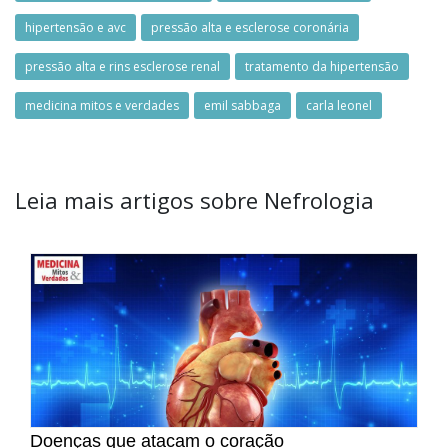
hipertensão e avc
pressão alta e esclerose coronária
pressão alta e rins esclerose renal
tratamento da hipertensão
medicina mitos e verdades
emil sabbaga
carla leonel
Leia mais artigos sobre Nefrologia
Doenças que atacam o coração