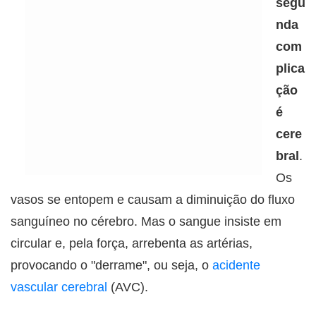
segu
nda
com
plica
ção
é
cere
bral
.
Os
vasos se entopem e causam a diminuição do fluxo
sanguíneo no cérebro. Mas o sangue insiste em
circular e, pela força, arrebenta as artérias,
provocando o "derrame", ou seja, o
acidente
vascular cerebral
(AVC).