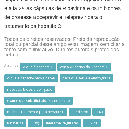
e alfa-2ª, as cápsulas de Ribavirina e os Inibidores
de protease Boceprevir e Telaprevir para o
tratamento da hepatite C.
Todos os direitos reservados. Proibida reprodução
total ou parcial deste artigo e/ou imagem sem citar a
fonte com o link ativo. Direitos autorais protegidos
pela lei.
Assuntos:
o que é hepatite C
consequências da Hepatite C
o que é hepatite não-A não-B
para que serve a elastografia
riscos da biópsia do fígado
exame que substitui biópsia no fígado
melhor tratamento para hepatite C
Interferon
(IFN)
Ribavirina
(RBV)
Inteferon Peguilado
PEG INF