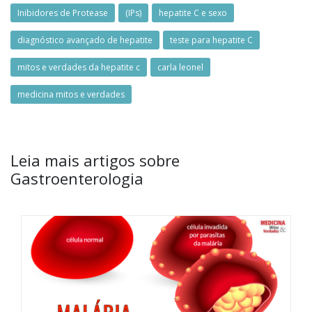
Inibidores de Protease
(IPs)
hepatite C e sexo
diagnóstico avançado de hepatite
teste para hepatite C
mitos e verdades da hepatite c
carla leonel
medicina mitos e verdades
Leia mais artigos sobre
Gastroenterologia