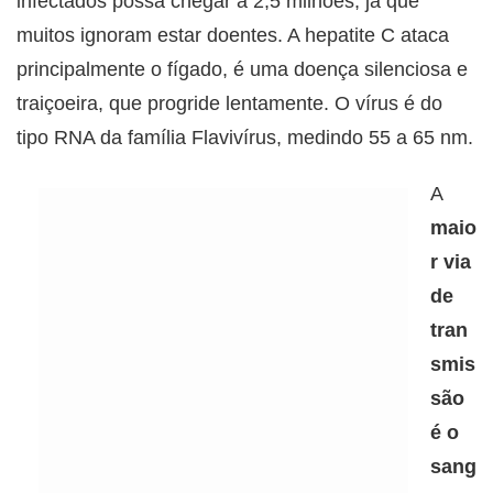
infectados possa chegar a 2,5 milhões, já que
muitos ignoram estar doentes. A hepatite C ataca
principalmente o fígado, é uma doença silenciosa e
traiçoeira, que progride lentamente. O vírus é do
tipo RNA da família Flavivírus, medindo 55 a 65 nm.
A
maio
r via
de
tran
smis
são
é o
sang