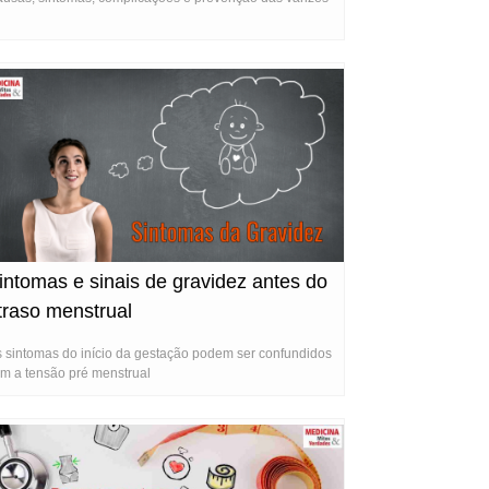
intomas e sinais de gravidez antes do
traso menstrual
 sintomas do início da gestação podem ser confundidos
m a tensão pré menstrual