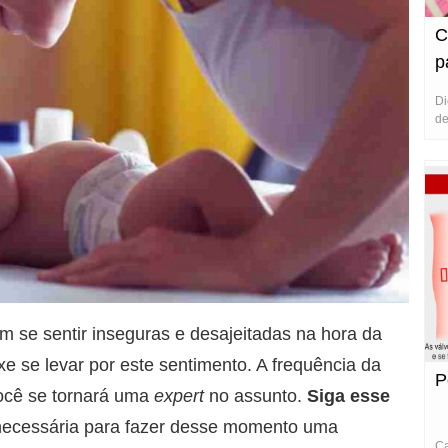
C
p
i
Di
de
 se sentir inseguras e desajeitadas na hora da
ixe se levar por este sentimento. A frequência da
P
ocê se tornará uma
expert
no assunto.
Siga esse
 necessária para fazer desse momento uma
Ca