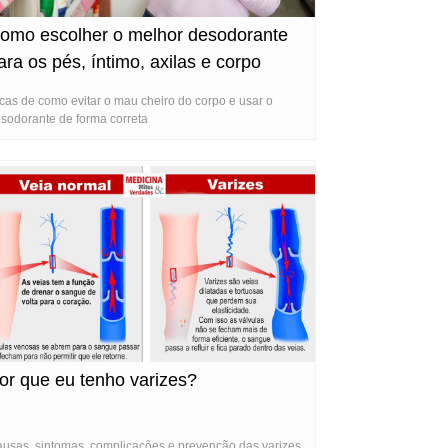
omo escolher o melhor desodorante
ara os pés, íntimo, axilas e corpo
nteiro
cas de como evitar o mau cheiro do corpo e usar o
sodorante de forma correta
or que eu tenho varizes?
usas, sintomas, complicações e prevenção das varizes