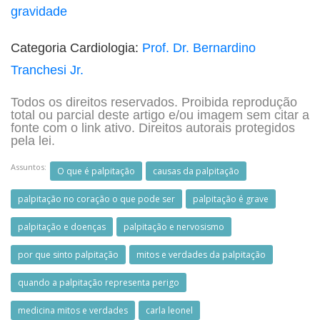
gravidade
Categoria Cardiologia:
Prof. Dr. Bernardino
Tranchesi Jr.
Todos os direitos reservados. Proibida reprodução
total ou parcial deste artigo e/ou imagem sem citar a
fonte com o link ativo. Direitos autorais protegidos
pela lei.
Assuntos:
O que é palpitação
causas da palpitação
palpitação no coração o que pode ser
palpitação é grave
palpitação e doenças
palpitação e nervosismo
por que sinto palpitação
mitos e verdades da palpitação
quando a palpitação representa perigo
medicina mitos e verdades
carla leonel