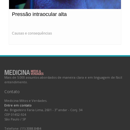
Pressão intraocular alta
Causas e consequências
Mais de 5.000 assuntos abordados de maneira clara e em linguagem de fácil
entendimento.
Contato
Medicina Mitos e Verdades.
Entre em contato
Av. Brigadeiro Faria Lima, 2601 - 3º andar - Conj. 34
CEP 01452-924
São Paulo
/
SP
Telefone: (11) 3088.8484