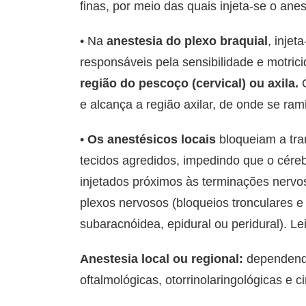
finas, por meio das quais injeta-se o ane
• Na
anestesia do plexo braquial
, injet
responsáveis pela sensibilidade e motric
região do pescoço (cervical) ou axila.
O
e alcança a região axilar, de onde se ra
•
Os anestésicos locais
bloqueiam a tra
tecidos agredidos, impedindo que o cére
injetados próximos às terminações nervos
plexos nervosos (bloqueios tronculares e
subaracnóidea, epidural ou peridural). L
Anestesia local ou regional:
dependend
oftalmológicas, otorrinolaringológicas e ci