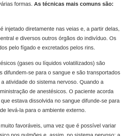
várias formas.
As técnicas mais comuns são:
 é injetado diretamente nas veias e, a partir delas,
ntral e diversos outros órgãos do indivíduo. Os
os pelo fígado e excretados pelos rins.
tésicos (gases ou líquidos volatilizados) são
s difundem-se para o sangue e são transportados
o a atividade do sistema nervoso. Quando a
dministração de anestésicos. O paciente acorda
 que estava dissolvida no sangue difunde-se para
de levá-la para o ambiente externo.
 muito favoráveis, uma vez que é possível variar
ico nos pulmões e, assim, no sistema nervoso; a