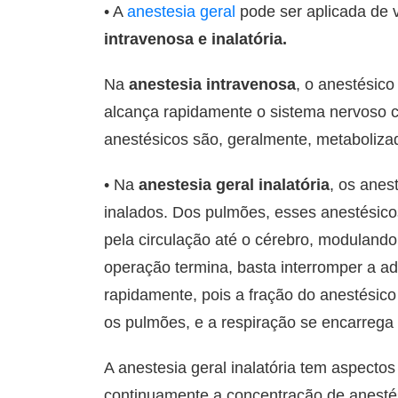
• A
anestesia geral
pode ser aplicada de 
intravenosa e inalatória.
Na
anestesia intravenosa
, o anestésico
alcança rapidamente o sistema nervoso ce
anestésicos são, geralmente, metabolizad
• Na
anestesia geral inalatória
, os anes
inalados. Dos pulmões, esses anestésico
pela circulação até o cérebro, moduland
operação termina, basta interromper a a
rapidamente, pois a fração do anestésico
os pulmões, e a respiração se encarrega 
A anestesia geral inalatória tem aspectos
continuamente a concentração de anestés