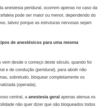
la anestesia peridural, ocorrem apenas no caso da
 cefaleia pode ser maior ou menor, dependendo do
idoso, talvez porque as estruturas nervosas sejam
 tipos de anestésicos para uma mesma
s vem desde o começo deste século, quando foi
al e de condução (peridural), para abolir não
 mas, sobretudo, bloquear completamente os
matizada (operada).
voso central, a
anestesia geral
apenas atenua os
ibilidade não quer dizer que são bloqueados todos