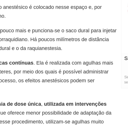
 o anestésico é colocado nesse espaço e, por
no.
pouco mais e punciona-se o saco dural para injetar
lorraquidiano. Há poucos milímetros de distância
dural e o da raquianestesia.
S
icas contínuas
. Ela é realizada com agulhas mais
teres, por meio dos quais é possível administrar
Si
ocesso, os efeitos anestésicos podem ser
se
sia de dose única
,
utilizada em intervenções
que oferece menor possibilidade de adaptação da
esse procedimento, utilizam-se agulhas muito