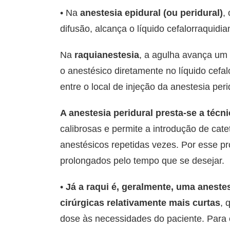
• Na
anestesia epidural (ou peridural)
,
difusão, alcança o líquido cefalorraquidia
Na
raquianestesia
, a agulha avança um 
o anestésico diretamente no líquido cefa
entre o local de injeção da anestesia peri
A anestesia peridural presta-se a técn
calibrosas e permite a introdução de cate
anestésicos repetidas vezes. Por esse pr
prolongados pelo tempo que se desejar.
•
Já a raqui é, geralmente, uma aneste
cirúrgicas relativamente mais curtas
, 
dose às necessidades do paciente. Para 