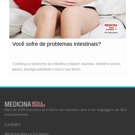
Você sofre de problemas intestinais?
Conheça a síndrome do intestino irritável: diarreia, intestino preso,
gases, barriga estufada e muco nas fezes
Mais de 5.000 assuntos abordados de maneira clara e em linguagem de fácil
entendimento.
Contato
Medicina Mitos e Verdades.