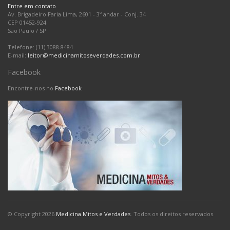
Entre em contato
Av. Brigadeiro Faria Lima, 2601 - 3º andar - Conj. 34
CEP 01452-924
São Paulo
/
SP
Telefone: (11) 3088.8484
E-mail:
leitor@medicinamitoseverdades.com.br
Facebook
Encontre-nos no
Facebook
© Copyright 2026
Medicina Mitos e Verdades
. Todos os direitos reservados.