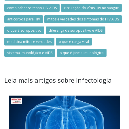
como saber se tenho HIV AIDS
circulação do vírus HIV no sangue
anticorpos para HIV
mitos e verdades dos sintomas do HIV AIDS
o que é soropositivo
diferença de soropositivo e AIDS
medicina mitos e verdades
o que é carga viral
sistema imunológico e AIDS
o que é janela imunológica
Leia mais artigos sobre Infectologia