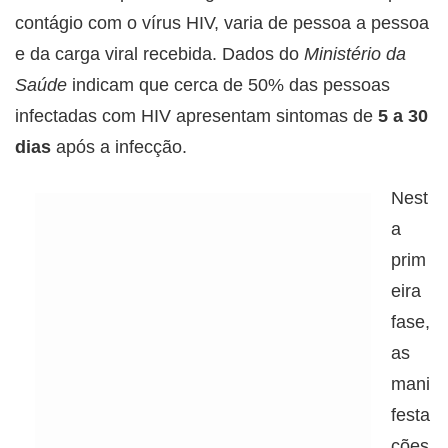
contágio com o vírus HIV, varia de pessoa a pessoa
e da carga viral recebida. Dados do
Ministério da
Saúde
indicam que cerca de 50% das pessoas
infectadas com HIV apresentam sintomas de
5 a 30
dias
após a infecção.
Nest
a
prim
eira
fase,
as
mani
festa
ções