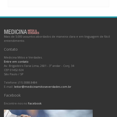
Mais de 5.000 assuntos abordados de maneira clara e em linguagem de fácil
entendimento.
Contato
Medicina Mitos e Verdades.
Entre em contato
Av. Brigadeiro Faria Lima, 2601 - 3º andar - Conj. 34
CEP 01452-924
São Paulo
/
SP
Telefone: (11) 3088.8484
E-mail:
leitor@medicinamitoseverdades.com.br
Facebook
Encontre-nos no
Facebook