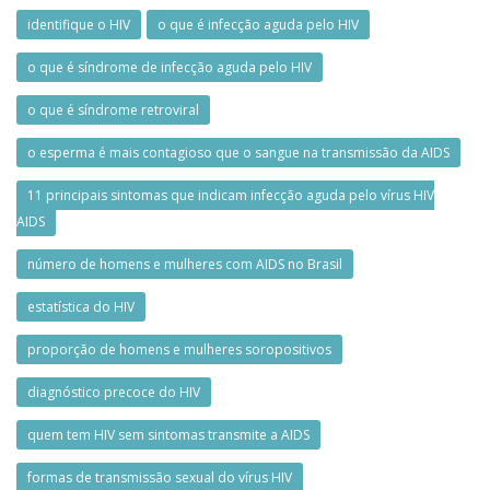
identifique o HIV
o que é infecção aguda pelo HIV
o que é síndrome de infecção aguda pelo HIV
o que é síndrome retroviral
o esperma é mais contagioso que o sangue na transmissão da AIDS
11 principais sintomas que indicam infecção aguda pelo vírus HIV
AIDS
número de homens e mulheres com AIDS no Brasil
estatística do HIV
proporção de homens e mulheres soropositivos
diagnóstico precoce do HIV
quem tem HIV sem sintomas transmite a AIDS
formas de transmissão sexual do vírus HIV