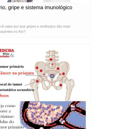
rio, gripe e sistema imunológico
cê sabe por que gripes e resfriados são mais
equentes no frio?