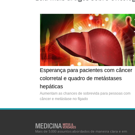
Esperança para pacientes com câncer
colorretal e quadro de metástases
hepáticas
Aumentam as chances de sobrevida para pessoas com
câncer e metástase no fígado
Mais de 5.000 assuntos abordados de maneira clara e em