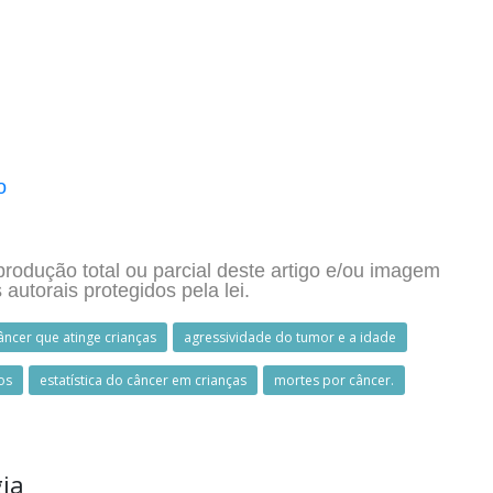
o
produção total ou parcial deste artigo e/ou imagem
s autorais protegidos pela lei.
âncer que atinge crianças
agressividade do tumor e a idade
os
estatística do câncer em crianças
mortes por câncer.
gia