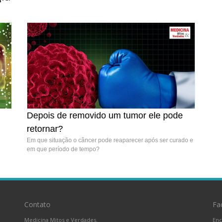
Depois de removido um tumor ele pode
retornar?
Em que situação o câncer pode reaparecer após ser curado e
em que período de tempo?
Contato
Fa
Medicina Mitos e Verdades.
Enc