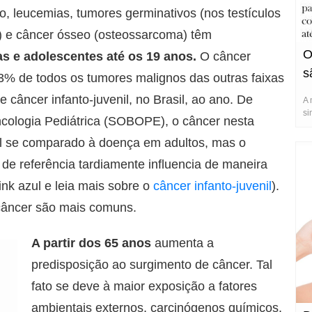
, leucemias, tumores germinativos (nos testículos
r) e câncer ósseo (osteossarcoma) têm
O
as
e adolescentes até os 19 anos.
O câncer
s
 3% de todos os tumores malignos das outras faixas
e câncer infanto-juvenil, no Brasil, ao ano. De
A 
si
ncologia Pediátrica (SOBOPE), o câncer nesta
el se comparado à doença em adultos, mas o
e referência tardiamente influencia de maneira
link azul e leia mais sobre o
câncer infanto-juvenil
).
 câncer são mais comuns.
A partir dos 65 anos
aumenta a
predisposição ao surgimento de câncer. Tal
fato se deve à maior exposição a fatores
ambientais externos, carcinógenos químicos,