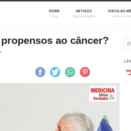
HOME
ARTIGOS
VISITA AO M
Início
Especialidades
Como conve
 propensos ao câncer?
?
LE