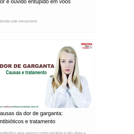
or e ouvido entupido em voos
tenda este mecanismo
ausas da dor de garganta:
ntibióticos e tratamento
antibiótico atua apenas contra bactéria e não alivia a