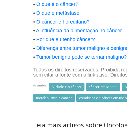
•
O que é o câncer?
•
O que é metástase
•
O câncer é hereditário?
•
A influência da alimentação no câncer
•
Por que eu tenho câncer?
•
Diferença entre tumor maligno e benign
•
Tumor benigno pode se tornar maligno?
Todos os direitos reservados. Proibida re
sem citar a fonte com o link ativo. Direito
Assuntos:
A idade e o câncer
câncer em idosos
c
metabolismo e câncer
estatística do câncer em idos
Leia mais artigos sobre Oncolo