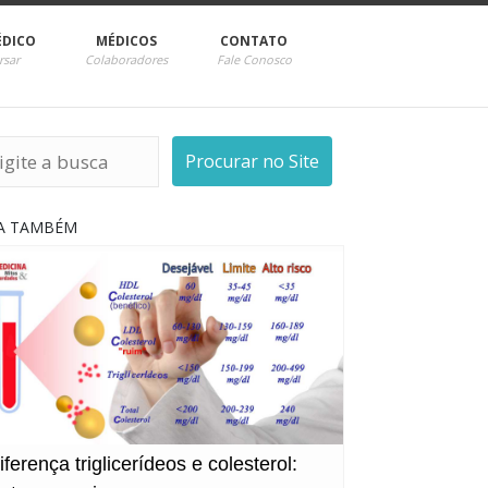
ÉDICO
MÉDICOS
CONTATO
rsar
Colaboradores
Fale Conosco
Procurar no Site
IA TAMBÉM
iferença triglicerídeos e colesterol: