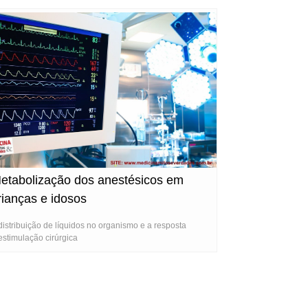
etabolização dos anestésicos em
rianças e idosos
distribuição de líquidos no organismo e a resposta
estimulação cirúrgica