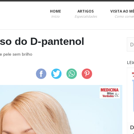
HOME
ARTIGOS
VISITA AO M
Início
Especialidades
Como conve
so do D-pantenol
 pele sem brilho
LE
D