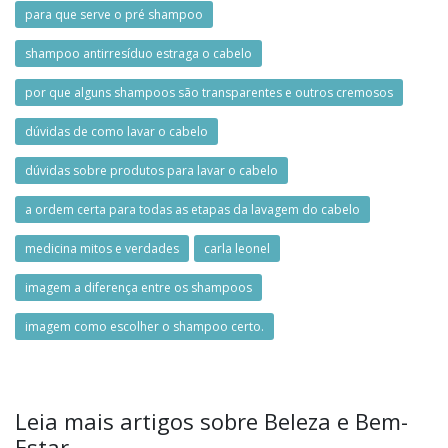
para que serve o pré shampoo
shampoo antirresíduo estraga o cabelo
por que alguns shampoos são transparentes e outros cremosos
dúvidas de como lavar o cabelo
dúvidas sobre produtos para lavar o cabelo
a ordem certa para todas as etapas da lavagem do cabelo
medicina mitos e verdades
carla leonel
imagem a diferença entre os shampoos
imagem como escolher o shampoo certo.
Leia mais artigos sobre Beleza e Bem-
Estar