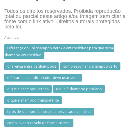
Todos os direitos reservados. Proibida reprodução
total ou parcial deste artigo e/ou imagem sem citar a
fonte com o link ativo. Direitos autorais protegidos
pela lei.
Assuntos:
Diferença do Pré shampoo detox e antirresíduos para que serve
shampoo antirresíduo
diferença entre os shampoos
como escolher o shampoo certo
máscara ou condicionador devo usar antes
o que é shampoo leitoso
o que é shampoo perolado
o que é shampoo transparente
tipos de shampoo e para que serve cada um deles
como lavar o cabelo de forma correta