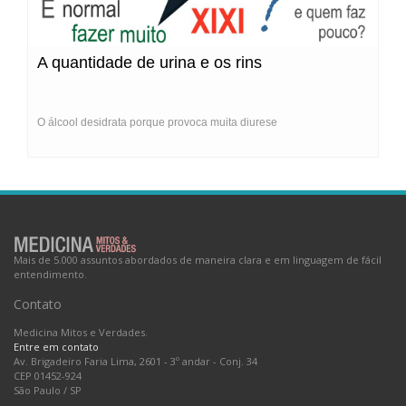
A quantidade de urina e os rins
O álcool desidrata porque provoca muita diurese
Mais de 5.000 assuntos abordados de maneira clara e em linguagem de fácil
entendimento.
Contato
Medicina Mitos e Verdades.
Entre em contato
Av. Brigadeiro Faria Lima, 2601 - 3º andar - Conj. 34
CEP 01452-924
São Paulo
/
SP