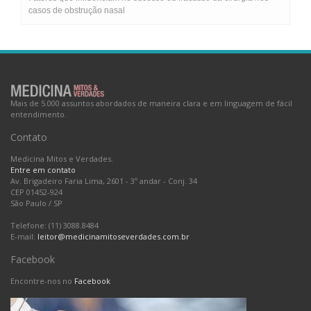
casos de obstrução nasal
Mais de 5.000 assuntos abordados de maneira clara e em linguagem de fácil
entendimento.
Contato
Medicina Mitos e Verdades.
Entre em contato
Av. Brigadeiro Faria Lima, 2601 - 3º andar - Conj. 34
CEP 01452-924
São Paulo
/
SP
Telefone: (11) 3088.8484
E-mail:
leitor@medicinamitoseverdades.com.br
Facebook
Encontre-nos no
Facebook