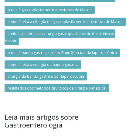
o que é gastroplastia vertical restritiva de Mason
como é feita a cirurgia de gastroplastia vertical restritiva de Mason
efeitos colaterais da cirurgia gastroplastia vertical restritiva de
Mason
o que é banda gástrica ou Lap-Band® ou banda laparoscópica
como é feita a cirurgia da banda gástrica
cirurgia da banda gástrica por laparoscopia
resultados dos métodos cirúrgicos da cirurgia bariátrica.
Leia mais artigos sobre
Gastroenterologia