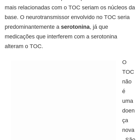
mais relacionadas com o TOC seriam os núcleos da
base. O neurotransmissor envolvido no TOC seria
predominantemente a
serotonina
, já que
medicações que interferem com a serotonina
alteram o TOC.
O
TOC
não
é
uma
doen
ça
nova
. São