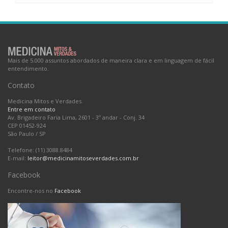
Mais de 5.000 assuntos abordados de maneira clara e em linguagem de fácil
entendimento.
Contato
Medicina Mitos e Verdades.
Entre em contato
Av. Brigadeiro Faria Lima, 2601 - 3º andar - Conj. 34
CEP 01452-924
São Paulo
/
SP
Telefone: (11) 3088.8484
E-mail:
leitor@medicinamitoseverdades.com.br
Facebook
Encontre-nos no
Facebook