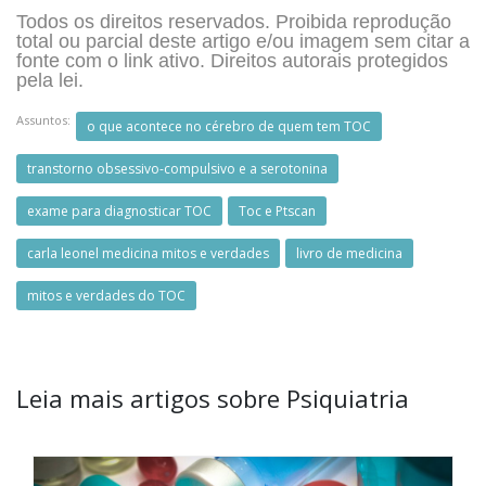
Todos os direitos reservados. Proibida reprodução
total ou parcial deste artigo e/ou imagem sem citar a
fonte com o link ativo. Direitos autorais protegidos
pela lei.
Assuntos:
o que acontece no cérebro de quem tem TOC
transtorno obsessivo-compulsivo e a serotonina
exame para diagnosticar TOC
Toc e Ptscan
carla leonel medicina mitos e verdades
livro de medicina
mitos e verdades do TOC
Leia mais artigos sobre Psiquiatria