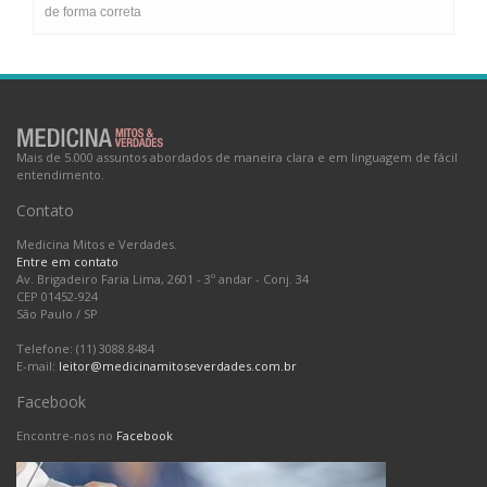
de forma correta
Mais de 5.000 assuntos abordados de maneira clara e em linguagem de fácil
entendimento.
Contato
Medicina Mitos e Verdades.
Entre em contato
Av. Brigadeiro Faria Lima, 2601 - 3º andar - Conj. 34
CEP 01452-924
São Paulo
/
SP
Telefone: (11) 3088.8484
E-mail:
leitor@medicinamitoseverdades.com.br
Facebook
Encontre-nos no
Facebook