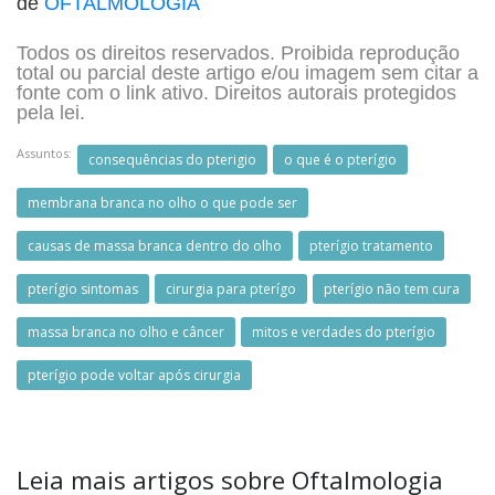
de
OFTALMOLOGIA
Todos os direitos reservados. Proibida reprodução
total ou parcial deste artigo e/ou imagem sem citar a
fonte com o link ativo. Direitos autorais protegidos
pela lei.
Assuntos:
consequências do pterigio
o que é o pterígio
membrana branca no olho o que pode ser
causas de massa branca dentro do olho
pterígio tratamento
pterígio sintomas
cirurgia para pterígo
pterígio não tem cura
massa branca no olho e câncer
mitos e verdades do pterígio
pterígio pode voltar após cirurgia
Leia mais artigos sobre Oftalmologia