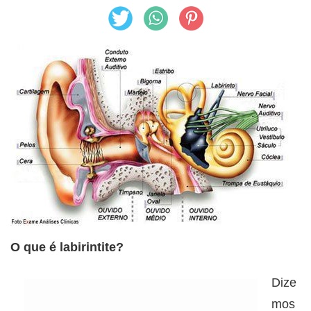
O que é labirintite?
Dize
mos