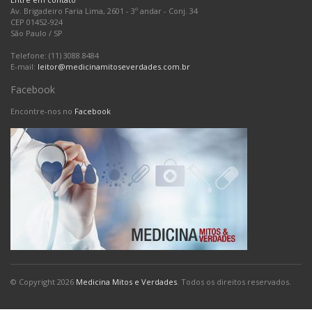
Av. Brigadeiro Faria Lima, 2601 - 3º andar - Conj. 34
CEP 01452-924
São Paulo
/
SP
Telefone: (11) 3088.8484
E-mail:
leitor@medicinamitoseverdades.com.br
Facebook
Encontre-nos no
Facebook
© Copyright 2026
Medicina Mitos e Verdades
. Todos os direitos reservados.