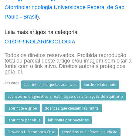
Otorrinolaringologia Universidade Federal de Sao
Paulo - Brasil
).
Leia mais artigos na categoria
OTORRINOLARINGOLOGIA
Todos os direitos reservados. Proibida reprodução
total ou parcial deste artigo e/ou imagem sem citar a
fonte com o link ativo. Direitos autorais protegidos
pela lei.
Assuntos:
labirintite e sequelas auditivas
surdez e labirintite
avanços no diagnóstico e reabilitação das alterações do equilíbrio
labirintite e gripe
doenças que causam labirintite
labirintite por vírus
labirintite por bactérias
Oswaldo L. Mendonça Cruz
remédios que afetam a audição