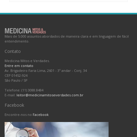
Mais de 5.000 assuntos abordados de maneira clara e em linguagem de fácil
entendimento.
Contato
Medicina Mitos e Verdades.
Entre em contato
Av. Brigadeiro Faria Lima, 2601 - 3º andar - Conj. 34
CEP 01452-924
São Paulo
/
SP
Telefone: (11) 3088.8484
E-mail:
leitor@medicinamitoseverdades.com.br
Facebook
Encontre-nos no
Facebook