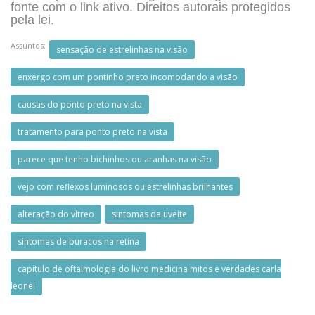
fonte com o link ativo. Direitos autorais protegidos
pela lei.
Assuntos:
sensação de estrelinhas na visão
enxergo com um pontinho preto incomodando a visão
causas do ponto preto na vista
tratamento para ponto preto na vista
parece que tenho bichinhos ou aranhas na visão
vejo com reflexos luminosos ou estrelinhas brilhantes
alteração do vítreo
sintomas da uveíte
sintomas de buracos na retina
capítulo de oftalmologia do livro medicina mitos e verdades carla
leonel