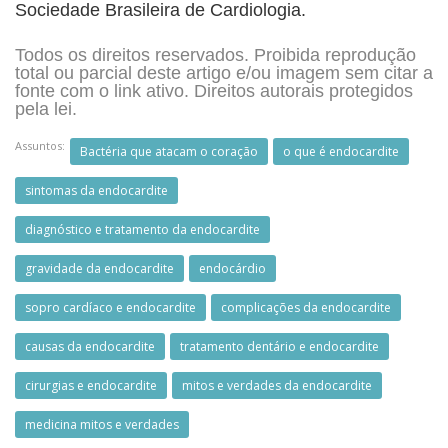
Sociedade Brasileira de Cardiologia.
Todos os direitos reservados. Proibida reprodução
total ou parcial deste artigo e/ou imagem sem citar a
fonte com o link ativo. Direitos autorais protegidos
pela lei.
Assuntos:
Bactéria que atacam o coração
o que é endocardite
sintomas da endocardite
diagnóstico e tratamento da endocardite
gravidade da endocardite
endocárdio
sopro cardíaco e endocardite
complicações da endocardite
causas da endocardite
tratamento dentário e endocardite
cirurgias e endocardite
mitos e verdades da endocardite
medicina mitos e verdades