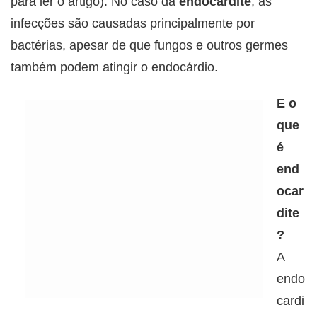
para ler o artigo). No caso da
endocardite
, as
infecções são causadas principalmente por
bactérias, apesar de que fungos e outros germes
também podem atingir o endocárdio.
E o
que
é
end
ocar
dite
?
A
endo
cardi