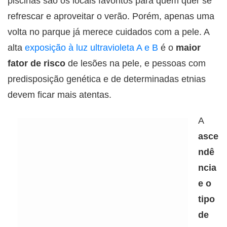
piscinas são os locais favoritos para quem quer se
refrescar e aproveitar o verão. Porém, apenas uma
volta no parque já merece cuidados com a pele. A
alta
exposição à luz ultravioleta A e B
é o
maior
fator de risco
de lesões na pele, e pessoas com
predisposição genética e de determinadas etnias
devem ficar mais atentas.
A
asce
ndê
ncia
e o
tipo
de