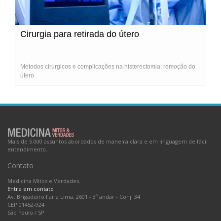
Cirurgia para retirada do útero
Métodos cirúrgicos e complicações na histerectomia: remoção do
útero
Mais de 5.000 assuntos abordados de maneira clara e em linguagem de fácil
entendimento.
Contato
Medicina Mitos e Verdades.
Entre em contato
Av. Brigadeiro Faria Lima, 2601 - 3º andar - Conj. 34
CEP 01452-924
São Paulo
/
SP