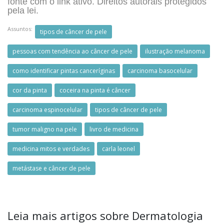
fonte com o link ativo. Direitos autorais protegidos
pela lei.
Assuntos:
tipos de câncer de pele
pessoas com tendência ao câncer de pele
ilustração melanoma
como identificar pintas canceríginas
carcinoma basocelular
cor da pinta
coceira na pinta é câncer
carcinoma espinocelular
tipos de câncer de pele
tumor maligno na pele
livro de medicina
medicina mitos e verdades
carla leonel
metástase e câncer de pele
Leia mais artigos sobre Dermatologia