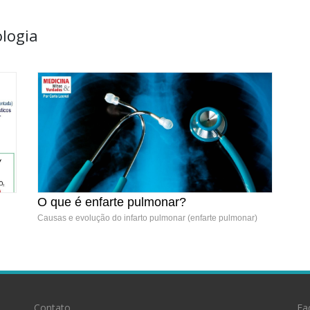
logia
O que é enfarte pulmonar?
Causas e evolução do infarto pulmonar (enfarte pulmonar)
Contato
Fa