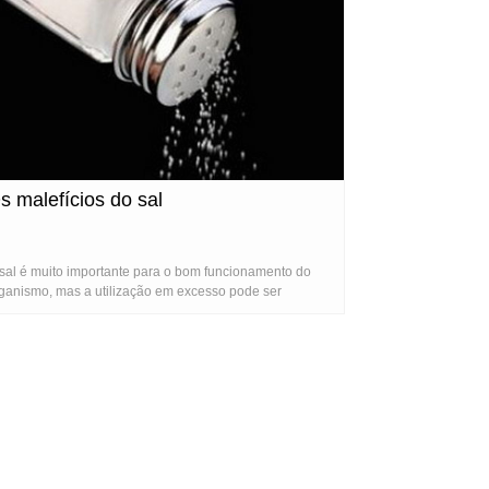
s malefícios do sal
sal é muito importante para o bom funcionamento do
ganismo, mas a utilização em excesso pode ser
ejudicial à saúde