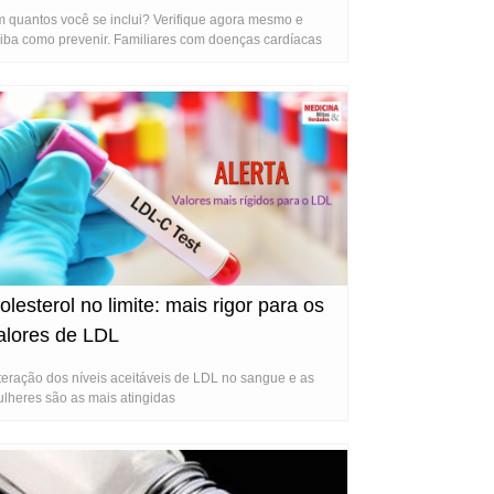
 quantos você se inclui? Verifique agora mesmo e
iba como prevenir. Familiares com doenças cardíacas
mentam suas chances de infarto
olesterol no limite: mais rigor para os
alores de LDL
teração dos níveis aceitáveis de LDL no sangue e as
lheres são as mais atingidas