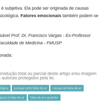
 é subjetiva. Ela pode ser originada de causas
icológica.
Fatores emocionais
também podem se
ável Prof. Dr. Francisco Vargas - Ex-Professor
a Faculdade de Medicina - FMUSP
ionada:
produção total ou parcial deste artigo e/ou imagem
s autorais protegidos pela lei.
ológica
porque sinto falta de ar
causas da falta de ar
uios e falta de ar
falta de ar e pulmão