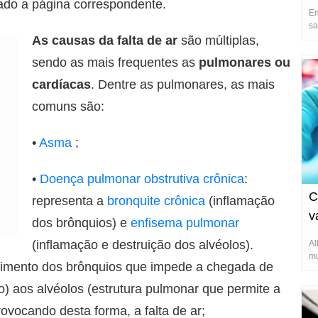
nado a página correspondente.
Em
sa
au
As causas da falta de ar
são múltiplas,
sendo as mais frequentes as
pulmonares ou
cardíacas
. Dentre as pulmonares, as mais
comuns são:
•
Asma
;
•
Doença pulmonar obstrutiva crônica
:
C
representa a
bronquite crônica
(inflamação
v
dos brônquios) e
enfisema pulmonar
(inflamação e destruição dos alvéolos).
Al
mu
imento dos brônquios que impede a chegada de
) aos alvéolos (estrutura pulmonar que permite a
vocando desta forma, a falta de ar;