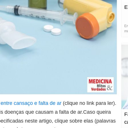
E
En
mú
 entre cansaço e falta de ar
(clique no link para ler).
is doenças que causam a falta de ar.Caso queira
F
cificadas neste artigo, clique sobre elas (palavras
c