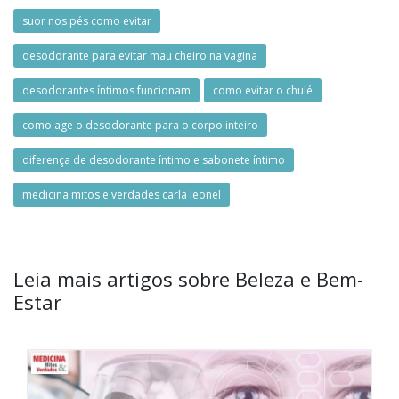
suor nos pés como evitar
desodorante para evitar mau cheiro na vagina
desodorantes íntimos funcionam
como evitar o chulé
como age o desodorante para o corpo inteiro
diferença de desodorante íntimo e sabonete íntimo
medicina mitos e verdades carla leonel
Leia mais artigos sobre Beleza e Bem-
Estar