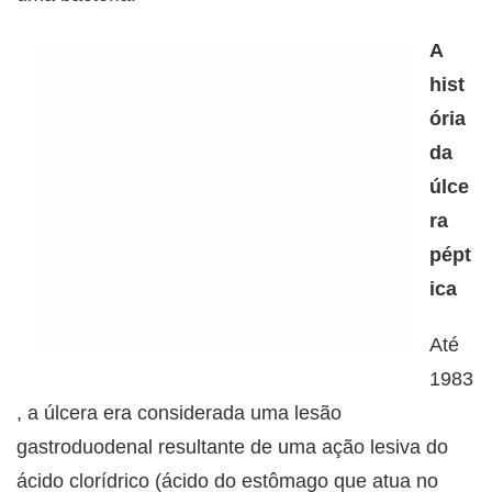
A
hist
ória
da
úlce
ra
pépt
ica
Até
1983
, a úlcera era considerada uma lesão
gastroduodenal resultante de uma ação lesiva do
ácido clorídrico (ácido do estômago que atua no