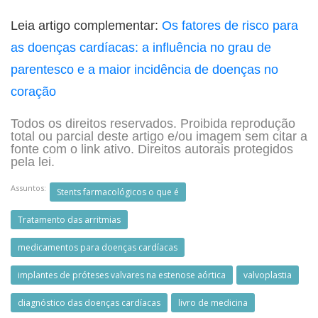
Leia artigo complementar:
Os fatores de risco para
as doenças cardíacas: a influência no grau de
parentesco e a maior incidência de doenças no
coração
Todos os direitos reservados. Proibida reprodução
total ou parcial deste artigo e/ou imagem sem citar a
fonte com o link ativo. Direitos autorais protegidos
pela lei.
Assuntos:
Stents farmacológicos o que é
Tratamento das arritmias
medicamentos para doenças cardíacas
implantes de próteses valvares na estenose aórtica
valvoplastia
diagnóstico das doenças cardíacas
livro de medicina