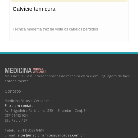
Calvície tem cura
Técnica moderna traz de volta os cabelos perdidos
Mais de 5.000 assuntos abordados de maneira clara e em linguagem de fácil
entendimento.
Contato
Medicina Mitos e Verdades.
Entre em contato
Av. Brigadeiro Faria Lima, 2601 - 3º andar - Conj. 34
CEP 01452-924
São Paulo
/
SP
Telefone: (11) 3088.8484
E-mail:
leitor@medicinamitoseverdades.com.br