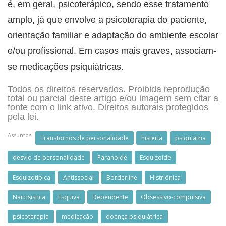
é, em geral, psicoterápico, sendo esse tratamento
amplo, já que envolve a psicoterapia do paciente,
orientação familiar e adaptação do ambiente escolar
e/ou profissional. Em casos mais graves, associam-
se medicações psiquiátricas.
Todos os direitos reservados. Proibida reprodução
total ou parcial deste artigo e/ou imagem sem citar a
fonte com o link ativo. Direitos autorais protegidos
pela lei.
Assuntos:
Transtornos de personalidade
histeria
psiquiatria
desvio de personalidade
Paranoide
Esquizoide
Esquizotípica
Antissocial
Borderline
Histriônica
Narcisistica
Esquiva
Dependente
Obsessivo-compulsiva
psicoterapia
medicação
doença psiquiátrica