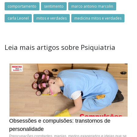
comportamento
sentimento
marco antonio marcolin
carla Leonel
mitos e verdades
medicina mitos e verdades
Leia mais artigos sobre Psiquiatria
Obsessões e compulsões: transtornos de
personalidade
Preocupações constantes, manias, medos exagerados e ideias que se