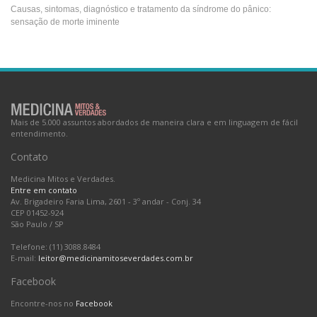
Causas, sintomas, diagnóstico e tratamento da síndrome do pânico:
sensação de morte iminente
Síndrome do pânico
Mais de 5.000 assuntos abordados de maneira clara e em linguagem de fácil
entendimento.
Contato
Medicina Mitos e Verdades.
Entre em contato
Av. Brigadeiro Faria Lima, 2601 - 3º andar - Conj. 34
CEP 01452-924
São Paulo
/
SP
Telefone: (11) 3088.8484
E-mail:
leitor@medicinamitoseverdades.com.br
Facebook
Encontre-nos no
Facebook