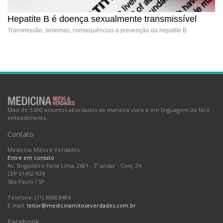
Hepatite B é doença sexualmente transmissível
Transmissão, sintomas, consequências e prevenção da hepatite B
Hepatite B é doença sexualmente transmissível
Mais de 5.000 assuntos abordados de maneira clara e em linguagem de fácil
entendimento.
Contato
Medicina Mitos e Verdades.
Entre em contato
Av. Brigadeiro Faria Lima, 2601 - 3º andar - Conj. 34
CEP 01452-924
São Paulo
/
SP
Telefone: (11) 3088.8484
E-mail:
leitor@medicinamitoseverdades.com.br
Facebook