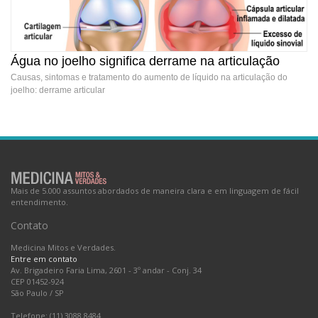
Água no joelho significa derrame na articulação
Causas, sintomas e tratamento do aumento de líquido na articulação do
joelho: derrame articular
Água no joelho significa derrame na articulação
Mais de 5.000 assuntos abordados de maneira clara e em linguagem de fácil
entendimento.
Contato
Medicina Mitos e Verdades.
Entre em contato
Av. Brigadeiro Faria Lima, 2601 - 3º andar - Conj. 34
CEP 01452-924
São Paulo
/
SP
Telefone: (11) 3088.8484