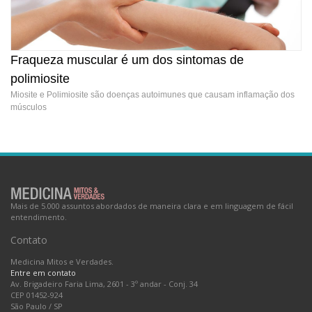
Fraqueza muscular é um dos sintomas de
polimiosite
Miosite e Polimiosite são doenças autoimunes que causam inflamação dos
músculos
Fraqueza muscular é um dos sintomas de polimiosite
Mais de 5.000 assuntos abordados de maneira clara e em linguagem de fácil
entendimento.
Contato
Medicina Mitos e Verdades.
Entre em contato
Av. Brigadeiro Faria Lima, 2601 - 3º andar - Conj. 34
CEP 01452-924
São Paulo
/
SP