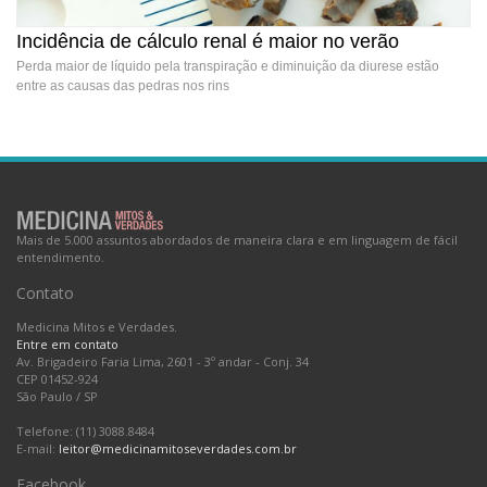
Incidência de cálculo renal é maior no verão
Perda maior de líquido pela transpiração e diminuição da diurese estão
entre as causas das pedras nos rins
Incidência de cálculo renal é maior no verão
Mais de 5.000 assuntos abordados de maneira clara e em linguagem de fácil
entendimento.
Contato
Medicina Mitos e Verdades.
Entre em contato
Av. Brigadeiro Faria Lima, 2601 - 3º andar - Conj. 34
CEP 01452-924
São Paulo
/
SP
Telefone: (11) 3088.8484
E-mail:
leitor@medicinamitoseverdades.com.br
Facebook