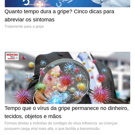
Quanto tempo dura a gripe? Cinco dicas para
abreviar os sintomas
Quanto tempo dura a gripe? Cinco dicas para abreviar
Tratamento para a gripe
os sintomas
Tempo que o vírus da gripe permanece no dinheiro,
tecidos, objetos e mãos
Tempo que o vírus da gripe permanece no dinheiro,
Formas diretas e indiretas de contágio do vírus Influenza: as crianças
tecidos, objetos e mãos
possuem carga viral mais alta, o que facilita a transmissão