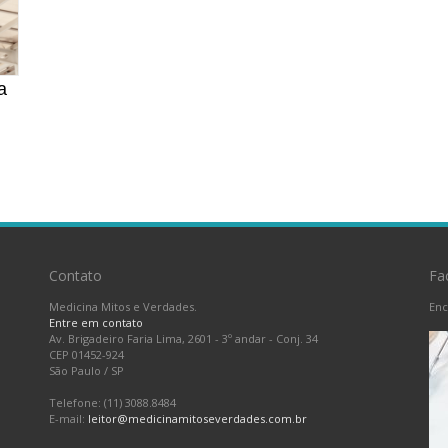
a
Contato
Fa
Medicina Mitos e Verdades.
Enc
Entre em contato
Av. Brigadeiro Faria Lima, 2601 - 3º andar - Conj. 34
CEP 01452-924
São Paulo
/
SP
Telefone: (11) 3088.8484
E-mail:
leitor@medicinamitoseverdades.com.br