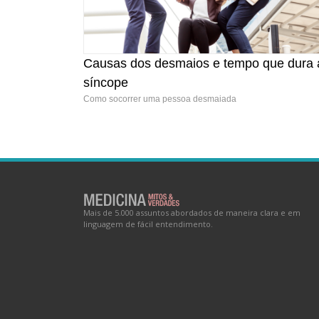
Causas dos desmaios e tempo que dura 
Causas dos desmaios e tempo que dura a
síncope
síncope
Como socorrer uma pessoa desmaiada
Mais de 5.000 assuntos abordados de maneira clara e em
linguagem de fácil entendimento.