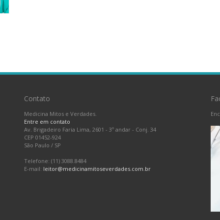
Contato
Fa
Medicina Mitos e Verdades.
Enc
Entre em contato
Av. Brigadeiro Faria Lima, 2601 - 3º andar - Conj. 34
CEP 01452-924
São Paulo
/
SP
Telefone: (11) 3088.8484
E-mail:
leitor@medicinamitoseverdades.com.br