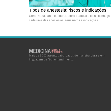
Tipos de anestesia: riscos e indicações
Tipos de anestesia: riscos e indicações
Geral, raquidiana, peridural, plexo braquial e local: conheça
cada uma das anestesias, seus riscos e indicações
Mais de 5.000 assuntos abordados de maneira clara e em
linguagem de fácil entendimento.