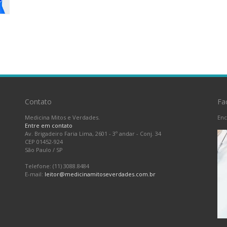
Contato
Fa
Medicina Mitos e Verdades.
Enc
Entre em contato
Av. Brigadeiro Faria Lima, 2601 - 3º andar - Conj. 34
CEP 01452-924
São Paulo
/
SP
Telefone: (11) 3088.8484
E-mail:
leitor@medicinamitoseverdades.com.br