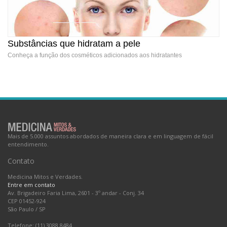
Substâncias que hidratam a pele
Conheça a função dos cosméticos adicionados aos hidratantes
Substâncias que hidratam a pele
Mais de 5.000 assuntos abordados de maneira clara e em linguagem de fácil
entendimento.
Contato
Medicina Mitos e Verdades.
Entre em contato
Av. Brigadeiro Faria Lima, 2601 - 3º andar - Conj. 34
CEP 01452-924
São Paulo
/
SP
Telefone: (11) 3088.8484