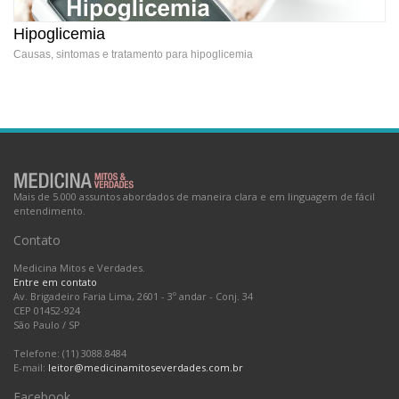
Hipoglicemia
Causas, sintomas e tratamento para hipoglicemia
Hipoglicemia
Mais de 5.000 assuntos abordados de maneira clara e em linguagem de fácil
entendimento.
Contato
Medicina Mitos e Verdades.
Entre em contato
Av. Brigadeiro Faria Lima, 2601 - 3º andar - Conj. 34
CEP 01452-924
São Paulo
/
SP
Telefone: (11) 3088.8484
E-mail:
leitor@medicinamitoseverdades.com.br
Facebook