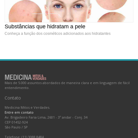
Substâncias que hidratam a pele
Conheça a função dos cosméticos adicionados aos hidratantes
Substâncias que hidratam a pele
Mais de 5.000 assuntos abordados de maneira clara e em linguagem de fácil
entendimento.
Contato
Medicina Mitos e Verdades.
Entre em contato
Av. Brigadeiro Faria Lima, 2601 - 3º andar - Conj. 34
CEP 01452-924
São Paulo
/
SP
Telefone: (11) 3088.8484