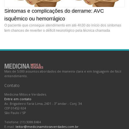
Sintomas e complicações do derrame: AVC
isquêmico ou hemorrágico
O paciente que consegue atendimento em até 4h30 do início dos sintomas
tem chances de reverter o déficit neurológico pela técnica chamada
trombólise
Sintomas e complicações do derrame: AVC isquêmico
ou hemorrágico
Mais de 5.000 assuntos abordados de maneira clara e em linguagem de fácil
entendimento.
Contato
Medicina Mitos e Verdades.
Entre em contato
Av. Brigadeiro Faria Lima, 2601 - 3º andar - Conj. 34
CEP 01452-924
São Paulo
/
SP
Telefone: (11) 3088.8484
E-mail:
leitor@medicinamitoseverdades.com.br