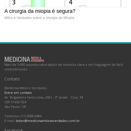
A cirurgia da miopia é segura?
Mitos e Verdades sobre a cirurgia da Miopia
Mais de 5.000 assuntos abordados de maneira clara e em linguagem de fácil
entendimento.
Contato
A cirurgia da miopia é segura?
Medicina Mitos e Verdades.
Entre em contato
Av. Brigadeiro Faria Lima, 2601 - 3º andar - Conj. 34
CEP 01452-924
São Paulo
/
SP
Telefone: (11) 3088.8484
E-mail:
leitor@medicinamitoseverdades.com.br
Facebook