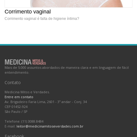
Corrimento vaginal
Corrimento vaginal é falta de higiene íntima?
Corrimento vaginal
Mais de 5.000 assuntos abordados de maneira clara e em linguagem de fácil
entendimento.
Contato
Medicina Mitos e Verdades.
Entre em contato
Av. Brigadeiro Faria Lima, 2601 - 3º andar - Conj. 34
CEP 01452-924
São Paulo
/
SP
Telefone: (11) 3088.8484
E-mail:
leitor@medicinamitoseverdades.com.br
Facebook