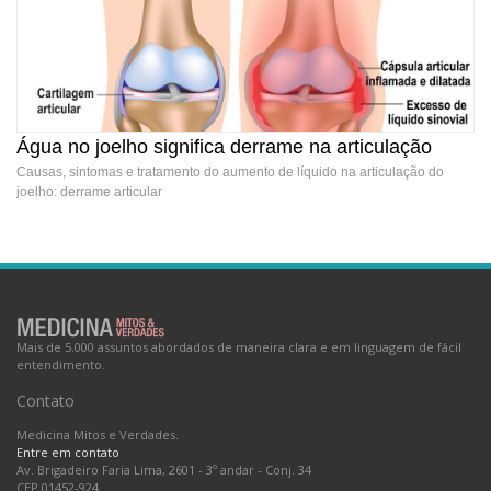
Água no joelho significa derrame na articulação
Causas, sintomas e tratamento do aumento de líquido na articulação do
joelho: derrame articular
Água no joelho significa derrame na articulação
Mais de 5.000 assuntos abordados de maneira clara e em linguagem de fácil
entendimento.
Contato
Medicina Mitos e Verdades.
Entre em contato
Av. Brigadeiro Faria Lima, 2601 - 3º andar - Conj. 34
CEP 01452-924