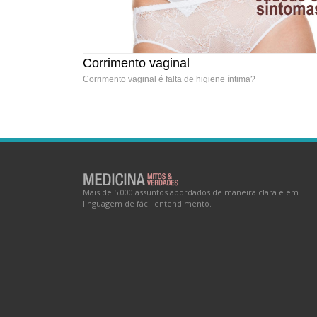
Corrimento vaginal
Corrimento vaginal é falta de higiene íntima?
Corrimento vaginal
Mais de 5.000 assuntos abordados de maneira clara e em
linguagem de fácil entendimento.