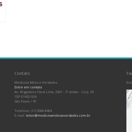
Contato
Fa
Medicina Mitos e Verdades.
Enc
Entre em contato
Av. Brigadeiro Faria Lima, 2601 - 3º andar - Conj. 34
CEP 01452-924
São Paulo
/
SP
Telefone: (11) 3088.8484
E-mail:
leitor@medicinamitoseverdades.com.br