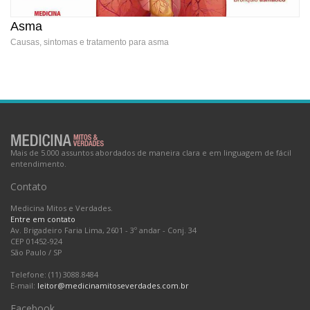
Asma
Causas, sintomas e tratamento para asma
Asma
Mais de 5.000 assuntos abordados de maneira clara e em linguagem de fácil
entendimento.
Contato
Medicina Mitos e Verdades.
Entre em contato
Av. Brigadeiro Faria Lima, 2601 - 3º andar - Conj. 34
CEP 01452-924
São Paulo
/
SP
Telefone: (11) 3088.8484
E-mail:
leitor@medicinamitoseverdades.com.br
Facebook