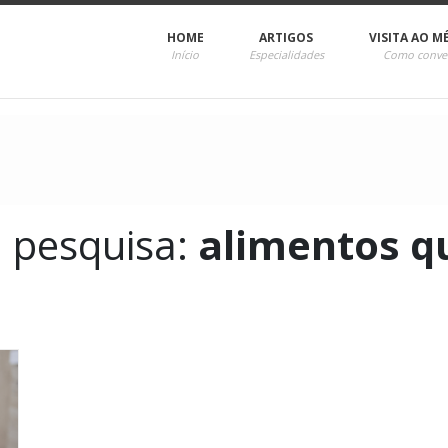
HOME
ARTIGOS
VISITA AO M
Início
Especialidades
Como conve
a pesquisa:
alimentos q