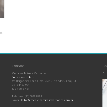
ra
Contato
Fa
Medicina Mitos e Verdades.
Enc
Entre em contato
Av. Brigadeiro Faria Lima, 2601 - 3º andar - Conj. 34
CEP 01452-924
São Paulo
/
SP
Telefone: (11) 3088.8484
E-mail:
leitor@medicinamitoseverdades.com.br